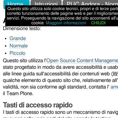
Salta
Strumenti
Sezioni
Home
Istruzioni
PUC Andora - Norm
Questo sito utilizza solo cookie tecnici, propri e di terze parti,
ai
personali
corretto funzionamento delle pagine web e per il migliorame
Accessibilità
servizi. Proseguendo la navigazione del sito acconsenti all'
contenuti.
cookie
Maggiori informazioni
CHIUDI
|
Dimensione testo:
Salta
Grande
alla
Normale
navigazione
Piccolo
Questo sito utilizza l'
Open Source Content Manageme
stato progettato in modo da avere accessibilità e usabil
alle linee guida sull'accessibilità dei contenuti web (
W
qualche elemento di questo sito che, relativamente all'a
validità, non sia conforme agli standard, contatta l'
amm
il Team Plone.
Tasti di accesso rapido
I tasti di accesso rapido sono un meccanismo di navi