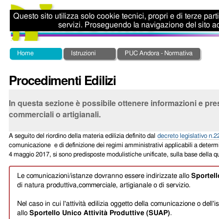
Salta
Strumenti
ai
personali
Questo sito utilizza solo cookie tecnici, propri e di terze par
contenuti.
servizi. Proseguendo la navigazione del sito ac
|
Salta
alla
Sezioni
Home
Istruzioni
PUC Andora - Normativa
navigazione
Procedimenti Edilizi
In questa sezione è possibile ottenere informazioni e presen
commerciali o artigianali.
A seguito del riordino della materia edilizia definito dal
decreto legislativo n
comunicazione e di definizione dei regimi amministrativi applicabili a determi
4 maggio 2017, si sono predisposte modulistiche unificate, sulla base della qua
Le comunicazioni/istanze dovranno essere indirizzate allo
Sportell
di natura produttiva,commerciale, artigianale o di servizio.
Nel caso in cui l'attività edilizia oggetto della comunicazione o dell'
allo
Sportello Unico Attività Produttive (SUAP)
.