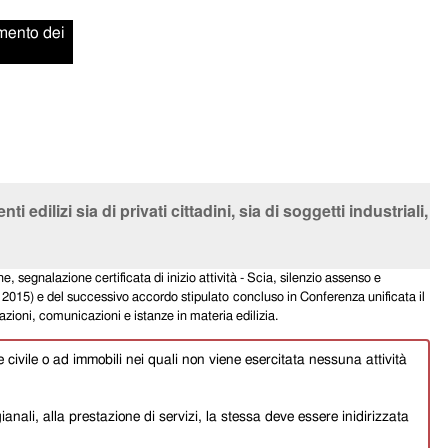
amento dei
dilizi sia di privati cittadini, sia di soggetti industriali,
, segnalazione certificata di inizio attività - Scia, silenzio assenso e
to 2015) e del successivo accordo stipulato
concluso in Conferenza unificata il
zioni, comunicazioni e istanze in materia edilizia.
e civile o ad immobili nei quali non viene esercitata nessuna attività
gianali, alla prestazione di servizi, la stessa deve essere inidirizzata