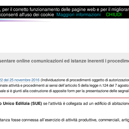
ti, per il corretto funzionamento delle pagine web e per il miglior
consenti all'uso dei cookie
Maggiori informazioni
CHIUDI
tare online comunicazioni ed istanze inerenti i procedimenti e
.222 del 25 novembre 2016
(Individuazione di procedimenti oggetto di autorizzazione
nate attività e procedimenti ai sensi dell’articolo 5 della legge n.124 del 7 agos
le si è giunti alla costruzione di apposite form per la
presentazione delle segnala
o Unico Edilizia (SUE)
se l'attività
è collegata ad un edificio di abitazion
istanza fosse connessa all’esercizio di attività produttive, commerciali, arti