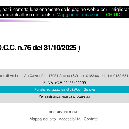
ti, per il corretto funzionamento delle pagine web e per il miglior
consenti all'uso dei cookie
Maggiori informazioni
CHIUDI
C.C. n.76 del 31/10/2025 )
ne di Andora - Via Cavour 94 - 17051 Andora (SV) - tel. 0182.68111 - fax 0182.68
P. IVA e C.F. 00135420099
Portale realizzato da Gis&Web - Genova
Per assistenza tecnica cliccare
qui
Informativa sui cookie
Mappa del sito
Accessibilità
Contatti