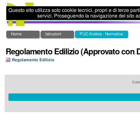
Salta
Strumenti
ai
personali
Questo sito utilizza solo cookie tecnici, propri e di terze par
contenuti.
servizi. Proseguendo la navigazione del sito ac
|
Salta
alla
Sezioni
Home
Istruzioni
PUC Andora - Normativa
navigazione
Regolamento Edilizio (Approvato con D.
Regolamento Edilizio
Comu