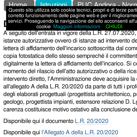
Salta
Strumenti
Sezioni
Home
Istruzioni
PUC Andora - Norm
Questo sito utilizza solo cookie tecnici, propri e di terze parti,
ai
personali
corretto funzionamento delle pagine web e per il migliorame
Documentazione L.R. 20/2020
servizi. Proseguendo la navigazione del sito acconsenti all'
contenuti.
cookie
Maggiori informazioni
CHIUDI
|
A seguito dell'entrata in vigore della L.R. 27.07.2020,
istanze autorizzative ovvero di istanze ad intervento 
Salta
lettera di affidamento dell'incarico sottoscritta dal co
alla
copia fotostatica dello stesso sempreché il committent
navigazione
digitalmente la lettera di affidamento dell'incarico. Si 
momento del rilascio dell'atto autorizzativo o della ric
intervento diretto, l'Amministrazione deve acquisire la 
all'allegato A della L.R. 20/2020 da parte di tutti i profe
degli elaborati progettuali (progettista architettonico, pr
geologo, progettista impianti, estensore relazione D. L
carenza costituisce motivo ostativo alla conclusione del
Disponibile qui il documento
L
.R. 20/2020
Disponibile qui
l'Allegato A della L.R. 20/2020