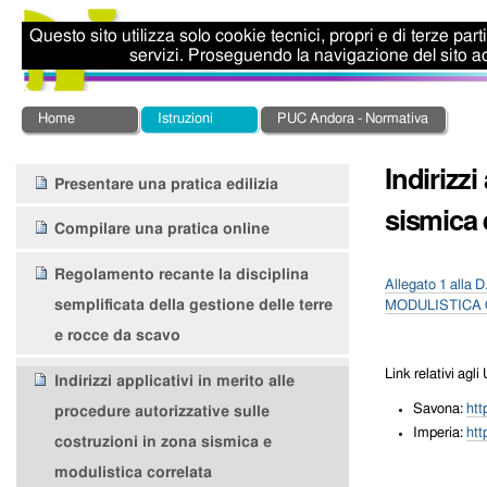
Salta
Strumenti
ai
personali
Questo sito utilizza solo cookie tecnici, propri e di terze par
contenuti.
servizi. Proseguendo la navigazione del sito ac
|
Salta
alla
Sezioni
Home
Istruzioni
PUC Andora - Normativa
navigazione
Indirizzi
Navigazione
Presentare una pratica edilizia
sismica 
Compilare una pratica online
Regolamento recante la disciplina
Allegato 1 alla 
semplificata della gestione delle terre
MODULISTICA
e rocce da scavo
Link relativi agl
Indirizzi applicativi in merito alle
Savona:
htt
procedure autorizzative sulle
Imperia:
htt
costruzioni in zona sismica e
modulistica correlata