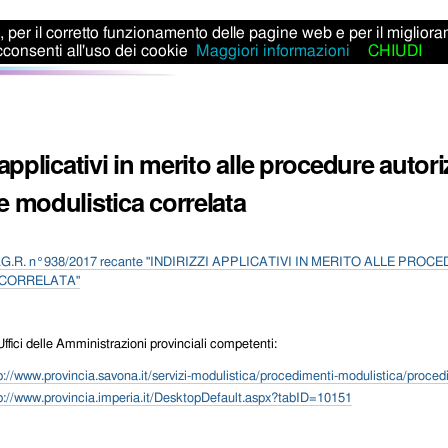
ti, per il corretto funzionamento delle pagine web e per il miglior
consenti all'uso dei cookie
Maggiori informazioni
CHIUDI
 applicativi in merito alle procedure autor
e modulistica correlata
D.G.R. n°938/2017 recante "
INDIRIZZI APPLICATIVI IN MERITO ALLE PROC
 CORRELATA"
i Uffici delle Amministrazioni provinciali competenti:
p://www.provincia.savona.it/servizi-modulistica/procedimenti-modulistica/proce
p://www.provincia.imperia.it/DesktopDefault.aspx?tabID=10151