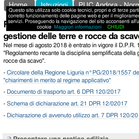
Salta
Strumenti
Sezioni
Home
Istruzioni
PUC Andora - Norm
Questo sito utilizza solo cookie tecnici, propri e di terze parti,
ai
personali
corretto funzionamento delle pagine web e per il migliorame
Regolamento recante la disciplina s
servizi. Proseguendo la navigazione del sito acconsenti all'
contenuti.
cookie
Maggiori informazioni
CHIUDI
gestione delle terre e rocce da scav
|
Salta
Nel mese di agosto 2018 è entrato in vigore il D.P.R. 
alla
"Regolamento recante la disciplina semplificata della g
rocce da scavo".
navigazione
-
Circolare della Regione Liguria n°PG/2018/1557 del
"chiarimenti in merito al regime applicativo"
-
Documento di trasporto art. 6 DPR 120/2017
-
Schema di dichiarazione art. 21 DPR 12/02017
-
Dichiarazione di avvenuto utilizzo art. 7 DPR 120/2
Navigazione